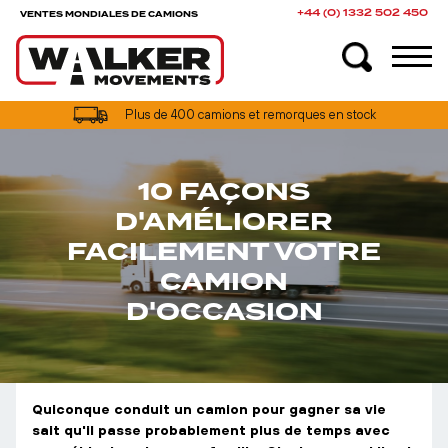
+44 (0) 1332 502 450
VENTES MONDIALES DE CAMIONS
Options de financement de camions disponibles au Royaume-Uni
Plus de 400 camions et remorques en stock
10 FAÇONS
D'AMÉLIORER
FACILEMENT VOTRE
CAMION
D'OCCASION
Quiconque conduit un camion pour gagner sa vie
sait qu'il passe probablement plus de temps avec