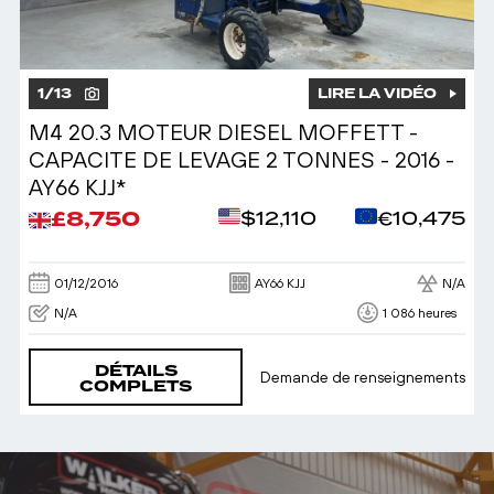
1
/
13
LIRE LA VIDÉO
M4 20.3 MOTEUR DIESEL MOFFETT -
CAPACITE DE LEVAGE 2 TONNES - 2016 -
AY66 KJJ*
£8,750
$12,110
€10,475
01/12/2016
AY66 KJJ
N/A
N/A
1 086 heures
DÉTAILS
Demande de renseignements
COMPLETS