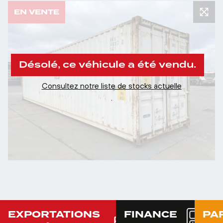
EN VENTE
Désolé, ce véhicule a été vendu.
Consultez notre liste de stocks actuelle
.
EXPORTATIONS
FINANCE
PA