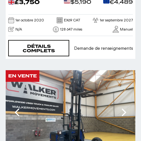
£3,750
$5,190
€4,489
1er octobre 2020
EX69 CAT
1er septembre 2027
N/A
128 647 miles
Manuel
DÉTAILS
Demande de renseignements
COMPLETS
EN VENTE