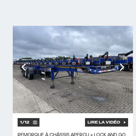
1
/
12
LIRE LA VIDÉO
REMORQUE À CHÂSSIS APERÇU « LOCK AND GO