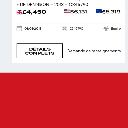
» DE DENNISON – 2013 – C345790
£4,450
$6,131
€5,319
01/01/2013
C345790
Expiré
DÉTAILS
Demande de renseignements
COMPLETS