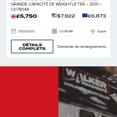
GRANDE CAPACITÉ DE WEIGHTLIFTER – 2001 –
C078048
£5,750
$7,922
€6,873
01/01/2001
C078048
Expiré
DÉTAILS
Demande de renseignements
COMPLETS