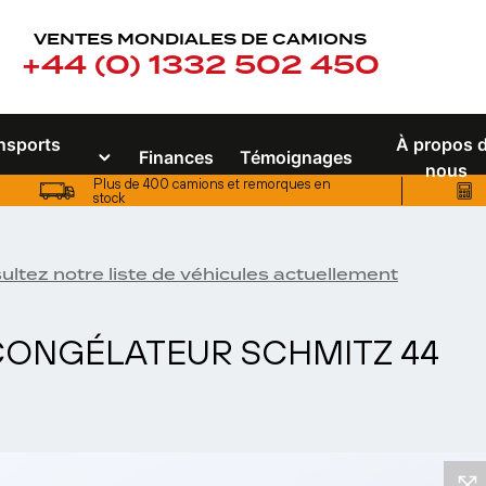
VENTES MONDIALES DE CAMIONS
+44 (0) 1332 502 450
ansports
À propos 
Finances
Témoignages
nous
Plus de 400 camions et remorques en
stock
Plus de 400 camions et remorques en stock
ultez notre liste de véhicules actuellement
ONGÉLATEUR SCHMITZ 44