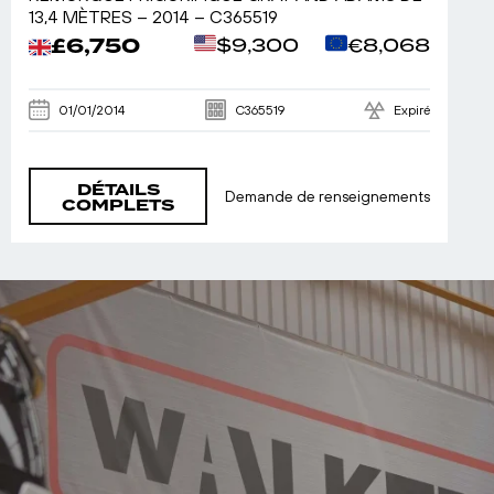
13,4 MÈTRES – 2014 – C365519
£6,750
$9,300
€8,068
01/01/2014
C365519
Expiré
DÉTAILS
Demande de renseignements
COMPLETS