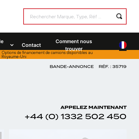
de
Comment nous
Contact
trouver
Options de financement de camions disponibles au
Royaume-Uni
BANDE-ANNONCE
RÉF. : 35719
APPELEZ MAINTENANT
+44 (0) 1332 502 450